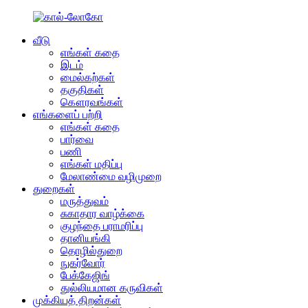
வீடு
எங்கள் கதை
இடம்
மைல்கற்கள்
தகுதிகள்
கௌரவங்கள்
எங்களைப் பற்றி
எங்கள் கதை
பார்வை
பணி
எங்கள் மதிப்பு
மேலாண்மை வழிமுறை
துறைகள்
மருத்துவம்
சுகாதார வாழ்க்கை
குழந்தை பராமரிப்பு
தானியங்கி
தொழில்துறை
நுகர்வோர்
பேக்கேஜிங்
துல்லியமான கருவிகள்
முக்கியத் திறன்கள்