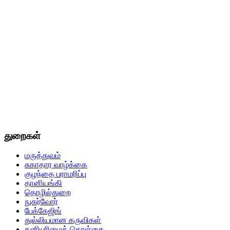
துறைகள்
மருத்துவம்
சுகாதார வாழ்க்கை
குழந்தை பராமரிப்பு
தானியங்கி
தொழில்துறை
நுகர்வோர்
பேக்கேஜிங்
துல்லியமான கருவிகள்
தனியுரிமைக் கொள்கை