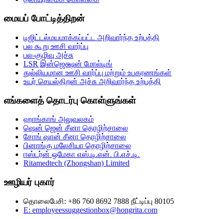
மையப் போட்டித்திறன்
டிஜிட்டல்மயமாக்கப்பட்ட அறிவார்ந்த உற்பத்தி
பல கூறு ஊசி வார்ப்பு
பல-குழிவு அச்சு
LSR இன்ஜெக்ஷன் மோல்டிங்
துல்லியமான ஊசி வார்ப்பு மற்றும் உபகரணங்கள்
உயர் செயல்திறன் அச்சு அறிவார்ந்த உற்பத்தி
எங்களைத் தொடர்பு கொள்ளுங்கள்
ஹாங்காங் அலுவலகம்
ஷென் ஜென் சீனா தொழிற்சாலை
சோங் ஷான் சீனா தொழிற்சாலை
பினாங்கு மலேசியா தொழிற்சாலை
ஈஸ்டர்ன் ஒமேகா எஸ்.டி.என். பி.எச்.டி.
Ritamedtech (Zhongshan) Limited
ஊழியர் புகார்
தொலைபேசி: +86 760 8692 7888 நீட்டிப்பு 80105
E: employeessuggestionbox@hongrita.com