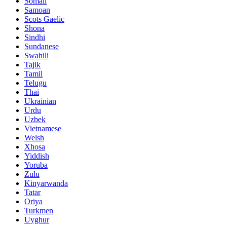
Somali
Samoan
Scots Gaelic
Shona
Sindhi
Sundanese
Swahili
Tajik
Tamil
Telugu
Thai
Ukrainian
Urdu
Uzbek
Vietnamese
Welsh
Xhosa
Yiddish
Yoruba
Zulu
Kinyarwanda
Tatar
Oriya
Turkmen
Uyghur