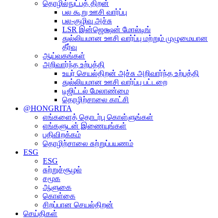
தொழில்நுட்பத் திறன்
பல கூறு ஊசி வார்ப்பு
பல-குழிவு அச்சு
LSR இன்ஜெக்ஷன் மோல்டிங்
துல்லியமான ஊசி வார்ப்பு மற்றும் முழுமையான
தீர்வு
ஆய்வகங்கள்
அறிவார்ந்த உற்பத்தி
உயர் செயல்திறன் அச்சு அறிவார்ந்த உற்பத்தி
துல்லியமான ஊசி வார்ப்பு பட்டறை
டிஜிட்டல் மேலாண்மை
தொழிற்சாலை காட்சி
@HONGRITA
எங்களைத் தொடர்பு கொள்ளுங்கள்
எங்களுடன் இணையுங்கள்
பதிவிறக்கம்
தொழிற்சாலை சுற்றுப்பயணம்
ESG
ESG
சுற்றுச்சூழல்
சமூக
ஆளுகை
கொள்கை
சிறப்பான செயல்திறன்
செய்திகள்