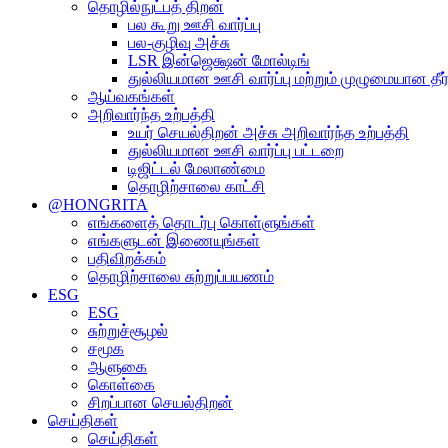
தொழில்நுட்பத் திறன்
பல கூறு ஊசி வார்ப்பு
பல-குழிவு அச்சு
LSR இன்ஜெக்ஷன் மோல்டிங்
துல்லியமான ஊசி வார்ப்பு மற்றும் முழுமையான தீர்
ஆய்வகங்கள்
அறிவார்ந்த உற்பத்தி
உயர் செயல்திறன் அச்சு அறிவார்ந்த உற்பத்தி
துல்லியமான ஊசி வார்ப்பு பட்டறை
டிஜிட்டல் மேலாண்மை
தொழிற்சாலை காட்சி
@HONGRITA
எங்களைத் தொடர்பு கொள்ளுங்கள்
எங்களுடன் இணையுங்கள்
பதிவிறக்கம்
தொழிற்சாலை சுற்றுப்பயணம்
ESG
ESG
சுற்றுச்சூழல்
சமூக
ஆளுகை
கொள்கை
சிறப்பான செயல்திறன்
செய்திகள்
செய்திகள்