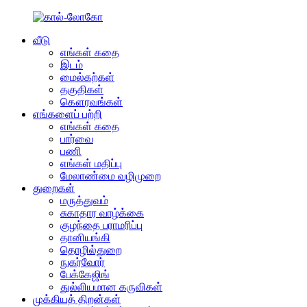
வீடு
எங்கள் கதை
இடம்
மைல்கற்கள்
தகுதிகள்
கௌரவங்கள்
எங்களைப் பற்றி
எங்கள் கதை
பார்வை
பணி
எங்கள் மதிப்பு
மேலாண்மை வழிமுறை
துறைகள்
மருத்துவம்
சுகாதார வாழ்க்கை
குழந்தை பராமரிப்பு
தானியங்கி
தொழில்துறை
நுகர்வோர்
பேக்கேஜிங்
துல்லியமான கருவிகள்
முக்கியத் திறன்கள்